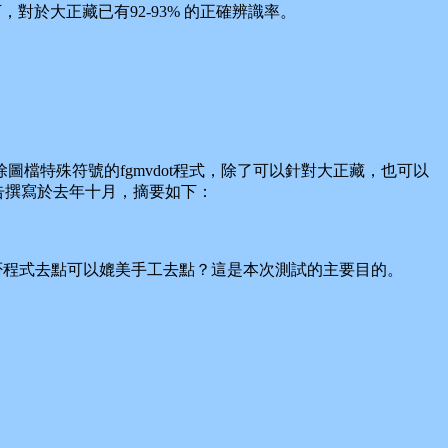
於大正藏已有92-93% 的正確辨識率。
特殊符號的fgmvdot程式，除了可以針對大正藏，也可以
告撰寫於去年十月，摘要如下：
少？是否程式去點可以媲美手工去點？這是本次測試的主要目的。