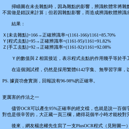
掃瞄圖在未去雜點時，因為雜點的影響，辨識軟體常將雜點辨
不當做是錯誤來計算；但若因雜點影響，而造成辨識軟體辨識
結果：
Ｘ[未去雜點]=166→正確辨識率=(1161-166)/1161=85.70%
Ｙ[程式去點]=95→正確辨識率=(1161-95)/1161=91.82%
Ｚ[手工去點]=92→正確辨識率=(1161-92)/1161=92.08%
Ｙ的數值與Ｚ相當接近，表示程式去點的作用幾乎等於手工去點
在這個測試裡，仍然是採用繁體6142字集、無學習字庫，以
PS. 據資功會實測，回報說有96-98%的正確率。
更厲害的作法之一
儘管OCR可以產生95%正確率的經文檔，也就是說一百個
對也是很辛苦的，大正藏一頁三欄，總得花個半小時才能校對
後來，網友楊忠權先生寫了一支PlusOCR程式（見附圖一