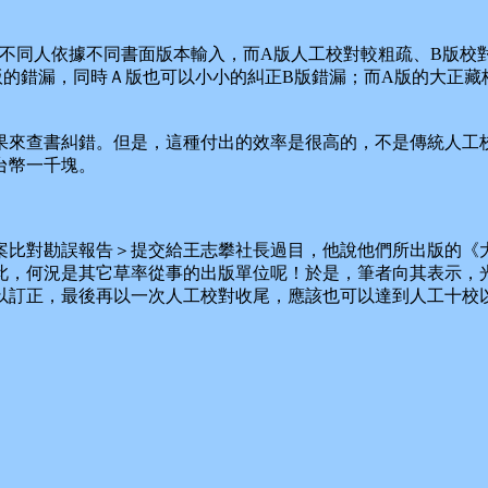
同人依據不同書面版本輸入，而A版人工校對較粗疏、B版校對
版的錯漏，同時Ａ版也可以小小的糾正B版錯漏；而A版的大正
來查書糾錯。但是，這種付出的效率是很高的，不是傳統人工校
台幣一千塊。
比對勘誤報告＞提交給王志攀社長過目，他說他們所出版的《大
此，何況是其它草率從事的出版單位呢！於是，筆者向其表示，
以訂正，最後再以一次人工校對收尾，應該也可以達到人工十校