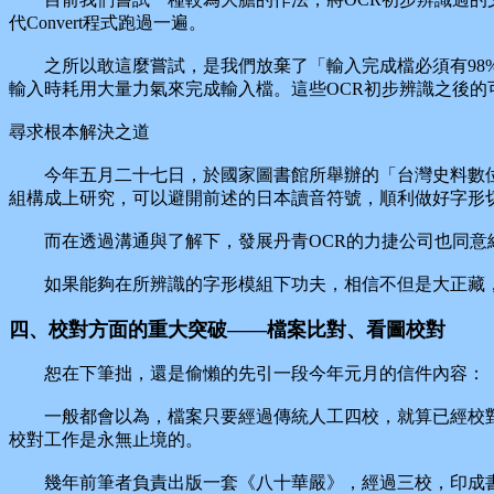
代Convert程式跑過一遍。
之所以敢這麼嘗試，是我們放棄了「輸入完成檔必須有98%
輸入時耗用大量力氣來完成輸入檔。這些OCR初步辨識之後的
尋求根本解決之道
今年五月二十七日，於國家圖書館所舉辦的「台灣史料數位
組構成上研究，可以避開前述的日本讀音符號，順利做好字形
而在透過溝通與了解下，發展丹青OCR的力捷公司也同意給
如果能夠在所辨識的字形模組下功夫，相信不但是大正藏，
四、校對方面的重大突破——檔案比對、看圖校對
恕在下筆拙，還是偷懶的先引一段今年元月的信件內容：
一般都會以為，檔案只要經過傳統人工四校，就算已經校對
校對工作是永無止境的。
幾年前筆者負責出版一套《八十華嚴》，經過三校，印成書