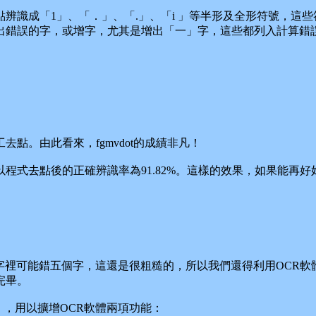
識成「1」、「．」、「.」、「i 」等半形及全形符號，這些
出錯誤的字，或增字，尤其是增出「一」字，這些都列入計算錯
。由此看來，fgmvdot的成績非凡！
程式去點後的正確辨識率為91.82%。這樣的效果，如果能再好
字裡可能錯五個字，這還是很粗糙的，所以我們還得利用OCR軟
完畢。
），用以擴增OCR軟體兩項功能：