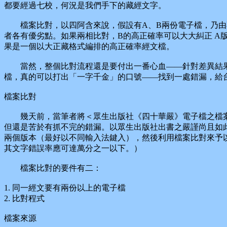
都要經過七校，何況是我們手下的藏經文字。
檔案比對，以四阿含來說，假設有A、B兩份電子檔，乃由不
者各有優劣點。如果兩相比對，B的高正確率可以大大糾正 A
果是一個以大正藏格式編排的高正確率經文檔。
當然，整個比對流程還是要付出一番心血——針對差異結果
檔，真的可以打出「一字千金」的口號——找到一處錯漏，給
檔案比對
幾天前，當筆者將＜眾生出版社《四十華嚴》電子檔之檔案
但還是苦於有抓不完的錯漏。以眾生出版社出書之嚴謹尚且如
兩個版本（最好以不同輸入法鍵入），然後利用檔案比對來予
其文字錯誤率應可達萬分之一以下。）
檔案比對的要件有二：
1. 同一經文要有兩份以上的電子檔
2. 比對程式
檔案來源