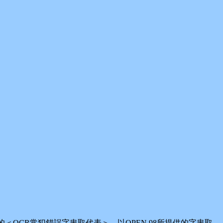
CR常犯錯誤字串取代表＞，以OPEN 98所提供的字串取