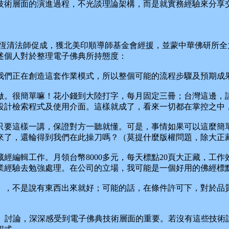
技術層面的演進過程，不光談理論架構，而是就實務經驗來分享
清法師促成，獲北美印順導師基金會經援，並蒙中華佛研所全力贊
述個人對於整理電子佛典所持態度：
們正在創造這套作業模式，所以整個可能的流程步驟及預期成
。很簡單嘛！花小錢到大陸打字，每月固定三冊；台灣這邊，請
設計檢索程式及使用介面。這樣就成了，看來一切都在掌控之中，
要這樣一講，保證對方一聽就懂。可是，事情如果可以這麼簡單
來了，還輪得到我們在此操刀嗎？（莫提什麼版權問題，除大正
經編輯工作。月領台幣8000多元，每天標點20頁大正藏，工
業經驗去勉強處理。在公司的立場，我可能是一個好用的佛經標
，不是說有東西出來就好；可能的話，在條件許可下，對於品質
區）討論，深深感受到電子佛典技術層面的重要。若沒有這些技術