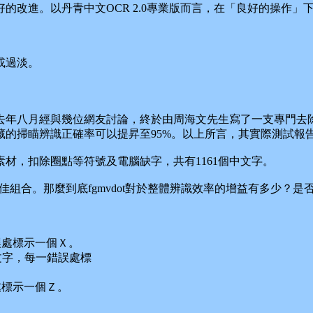
。以丹青中文OCR 2.0專業版而言，在「良好的操作」下，對
或過淡。
。
月經與幾位網友討論，終於由周海文先生寫了一支專門去除圖檔
藏的掃瞄辨識正確率可以提昇至95%。以上所言，其實際測試報
，扣除圈點等符號及電腦缺字，共有1161個中文字。
點的最佳組合。那麼到底fgmvdot對於整體辨識效率的增益有多
誤處標示一個Ｘ。
得的文字，每一錯誤處標
處標示一個Ｚ。