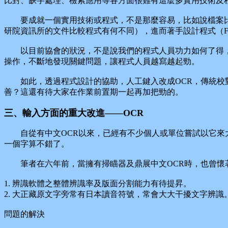
比對、缺字處理、檢索應用等各方面很難有這麼多實用技術及
要成就一個實用技術或程式，不是那麼容易，比如說檔案比對
研院資訊所的文件比較程式有何不同），進而著手設計程式（F
以目前協會的狀況，不是說我們的程式人員功力如何了得，
操作，不斷地發現關鍵問題，讓程式人員越寫越起勁。
如此，透過程式設計的協助，人工鍵入改成OCR，傳統校對
善？這還有待大家在作業前置期一起再加把勁的。
三、輸入方面的重大改進——OCR
自從有中文OCR以來，已經有不少個人或單位嘗試以它來大
一個字算不錯了。
筆者在六年前，當擁有掃瞄器及鼎展中文OCR時，也曾懷著
1. 辨識軟體之整體辨識率及版面分割能力有待提昇。
2. 大正藏原文字旁常有日本讀音符號，常會大大干擾文字辨識
問題的解決