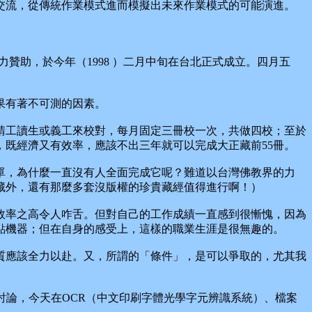
交流，從傳統作業模式進而模擬出未來作業模式的可能演進。
助，於今年（1998 ）二月中旬在台北正式成立。四月五
果有著不可測的因素。
工讀生或義工來校對，每月固定三冊校一次，共做四校；至於
既經濟又有效率，應該不出三年就可以完成大正藏前55冊。
，為什麼一直沒有人全面完成它呢？難道以台灣佛教界的力
藏外，還有那麼多套沒版權的珍貴藏經值得進行啊！）
作效率之高令人咋舌。但對自己的工作成績一直感到很慚愧，因為
點機器；但在自身的感受上，這樣的職業生涯是很無趣的。
應該全力以赴。又，所謂的「條件」，是可以爭取的，尤其我
討論，今天在OCR（中文印刷字體光學字元辨識系統）、檔案