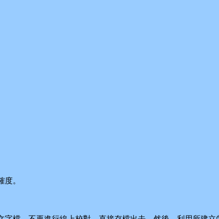
確度。
檔，不再進行線上校對，直接存檔出去。然後，利用所建立的＜O