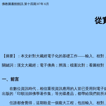
佛教圖書館館訊 第十四期 87年 6月
從
【摘要】：本文針對大藏經電子化的基礎工作——輸入、校對
關鍵詞：漢文大藏經；電子佛典；辨識；檔案比對；看圖校對
一、前言
在數位資訊時代，相信重視資訊應用的人皆已受用到電子媒
出版的「印順法師佛學著作集」等光碟產品，都帶給我們前所
任誰都會覺得，這期盼是一個龐大工程，包括輸入、校對、