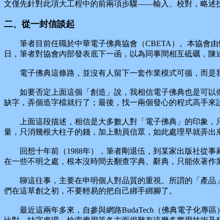
文僅先針對此項大工程中的前兩項步驟——輸入、校對，略述
二、從一封信談起
筆者目前任職於中華電子佛典協會（CBETA）。本協會由恆
日，筆者對協會內部發表底下一函，以為同事間相互砥礪，陳
電子佛典這條路，並沒有人留下一套作業模式可循，而是我
如要否定上面這個「創造」說，我相信電子佛典也是可以做
缺字，弄個造字檔就行了；最後，找一兩個發心的程式高手來
上面這段描述，相信是大多數人對「電子佛典」的印象，只
量，只消幾根大柱子的錢，加上動員信眾，如此處理早就弄出
回想十年前（1988年），筆者剛退伍，到某家出版社從事藏
在一些不明之處，根本沒時間去翻查字典、辭典，只能依著作
聊這往事，主要在申明個人對品質的重視。所謂的「產品」
們在這草創之初，不要輕易的把自己綁手綁腳了。
最近這兩年多來，自參與網路BudaTech（佛典電子化專