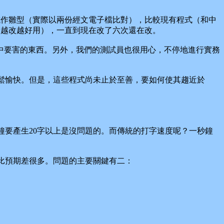
試作雛型（實際以兩份經文電子檔比對），比較現有程式（和中
（越改越好用），一直到現在改了六次還在改。
要害的東西。另外，我們的測試員也很用心，不停地進行實務
鬆愉快。但是，這些程式尚未止於至善，要如何使其趨近於
要產生20字以上是沒問題的。而傳統的打字速度呢？一秒鐘
比預期差很多。問題的主要關鍵有二：