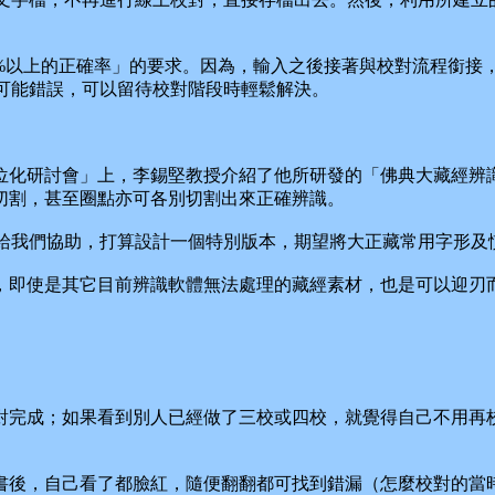
以上的正確率」的要求。因為，輸入之後接著與校對流程銜接
可能錯誤，可以留待校對階段時輕鬆解決。
化研討會」上，李錫堅教授介紹了他所研發的「佛典大藏經辨識
切割，甚至圈點亦可各別切割出來正確辨識。
我們協助，打算設計一個特別版本，期望將大正藏常用字形及
即使是其它目前辨識軟體無法處理的藏經素材，也是可以迎刃
完成；如果看到別人已經做了三校或四校，就覺得自己不用再校
後，自己看了都臉紅，隨便翻翻都可找到錯漏（怎麼校對的當時