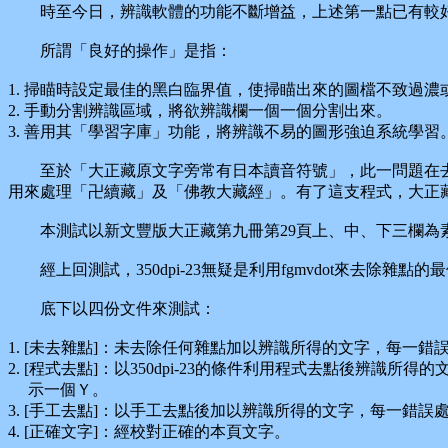
時至今日，辨識軟體的功能不斷增益，上述第一點已有較好的改進
所謂「良好的操作」是指：
1. 掃瞄時設定最佳的黑白臨界值，使掃瞄出來的圖檔不致過濃
2. 手動分割辨識區域，將欲辨識欄一個一個分割出來。
3. 善用其「學習字庫」功能，將辨識不易的圖形強迫系統學習
至於「大正藏原文字旁常有日本讀音符號」，此一問題在去年八
用來處理「卍續藏」及「佛教大藏經」。有了這支程式，大正
本測試以新文豐版大正藏第九冊第29頁上、中、下三欄為素材
經上回測試，350dpi-23無疑是利用fgmvdot來去除雜
底下以四份文件來測試：
1. [未去雜點]：未去除任何雜點加以辨識所得的文字，每一錯
2. [程式去點]：以350dpi-23的條件利用程式去點後辨識所
示一個Ｙ。
3. [手工去點]：以手工去點後加以辨識所得的文字，每一錯誤
4. [正確文字]：經校對正確的本頁文字。